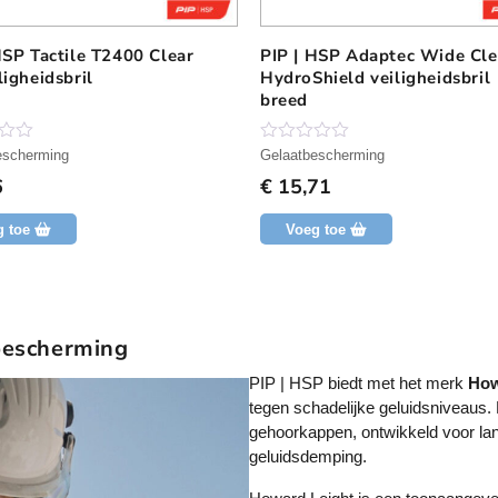
HSP Tactile T2400 Clear
PIP | HSP Adaptec Wide Cle
ligheidsbril
HydroShield veiligheidsbril
breed
N
escherming
Gelaatbescherming
o
6
€
15,71
g
g
e
g toe
Voeg toe
e
n
b
e
o
o
r
bescherming
d
e
PIP | HSP biedt met het merk
How
l
i
tegen schadelijke geluidsniveaus.
n
gehoorkappen, ontwikkeld voor la
g
geluidsdemping.