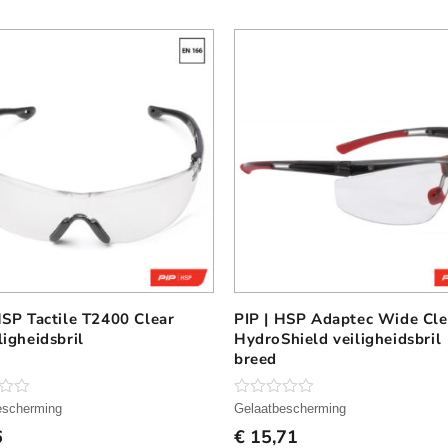
HSP Tactile T2400 Clear
PIP | HSP Adaptec Wide Cle
ligheidsbril
HydroShield veiligheidsbril
breed
N
escherming
Gelaatbescherming
o
6
€
15,71
g