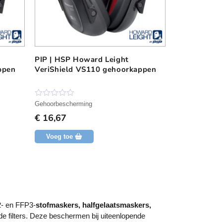
PIP | HSP Howard Leight
ppen
VeriShield VS110 gehoorkappen
N
Gehoorbescherming
o
€
16,67
g
g
e
Voeg toe
e
n
b
e
o
o
r
d
e
2- en FFP3-
stofmaskers, halfgelaatsmaskers,
l
i
e filters. Deze beschermen bij uiteenlopende
n