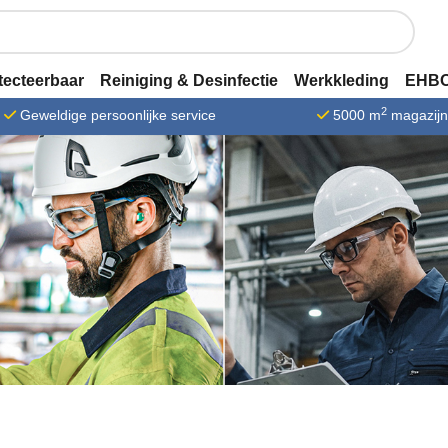
tecteerbaar
Reiniging & Desinfectie
Werkkleding
EHBO
2
Geweldige persoonlijke service
5000 m
magazij