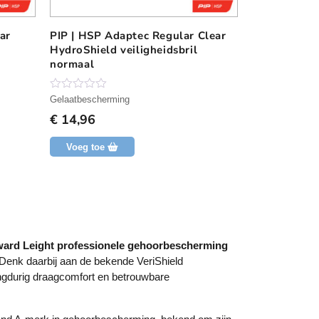
ar
PIP | HSP Adaptec Regular Clear
PIP | HSP A
HydroShield veiligheidsbril
HydroShield 
normaal
N
N
Gelaatbescherming
Gelaatbescherm
o
o
€
14,96
€
15,71
g
g
g
g
e
e
Voeg toe
Voeg toe
e
e
n
n
b
b
e
e
o
o
o
o
r
r
d
d
e
e
ard Leight professionele gehoorbescherming
l
l
i
i
 Denk daarbij aan de bekende VeriShield
n
n
ngdurig draagcomfort en betrouwbare
g
g