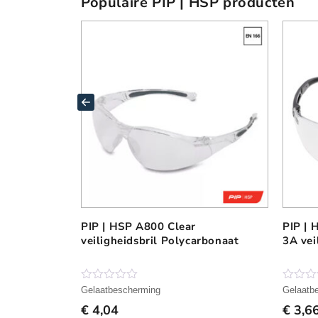
Populaire PIP | HSP producten
PIP | HSP A800 Clear
PIP | 
veiligheidsbril Polycarbonaat
3A vei
N
N
Gelaatbescherming
Gelaatb
o
o
€
4,04
€
3,6
g
g