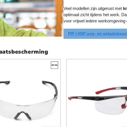
Veel modellen zijn uitgerust met
k
optimaal zicht tijdens het werk. D
voor vrijwel iedere werkomgeving 
PIP | HSP oog- en gelaatsbes
laatsbescherming