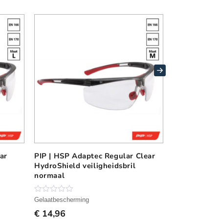
ar
PIP | HSP Adaptec Regular Clear
PIP | HSP A
HydroShield veiligheidsbril
HydroShield 
normaal
N
N
Gelaatbescherming
Gelaatbescherm
o
o
€
14,96
€
15,71
g
g