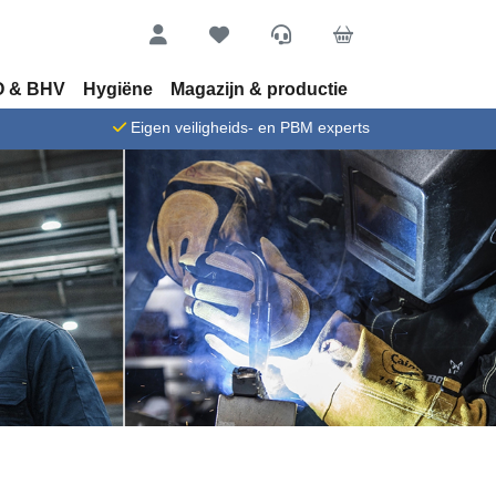
Account
Favorieten
Service
Cart
 & BHV
Hygiëne
Magazijn & productie
n
Eigen veiligheids- en PBM experts