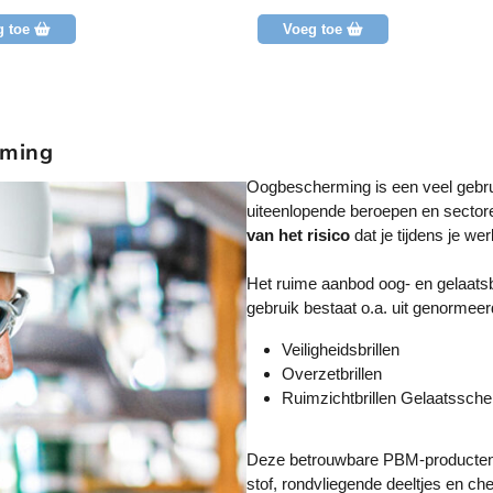
g
e
g toe
Voeg toe
e
n
b
e
o
o
r
rming
d
e
Oogbescherming is een veel gebru
l
i
uiteenlopende beroepen en sector
n
van het risico
dat je tijdens je w
g
Het ruime aanbod oog- en gelaats
gebruik bestaat o.a. uit genormeer
Veiligheidsbrillen
Overzetbrillen
Ruimzichtbrillen Gelaatssch
Deze betrouwbare PBM-producten b
stof, rondvliegende deeltjes en ch