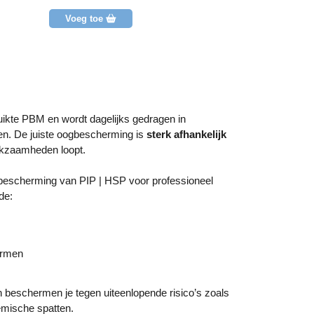
g
g
e
e
Voeg toe
Voeg toe
e
e
n
n
b
b
e
e
o
o
o
o
r
r
d
d
e
e
ikte PBM en wordt dagelijks gedragen in
l
l
i
i
en. De juiste oogbescherming is
sterk afhankelijk
n
n
erkzaamheden loopt.
g
g
bescherming van PIP | HSP voor professioneel
de:
ermen
eschermen je tegen uiteenlopende risico’s zoals
emische spatten.