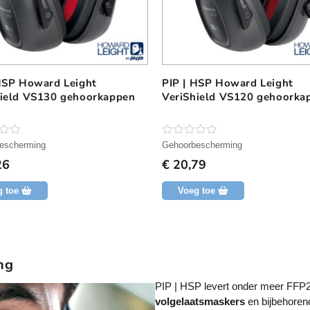
HSP Howard Leight
PIP | HSP Howard Leight
hield VS130 gehoorkappen
VeriShield VS120 gehoorka
N
escherming
Gehoorbescherming
o
26
€
20,79
g
g
e
g toe
Voeg toe
e
n
b
e
o
o
r
ng
d
e
PIP | HSP levert onder meer FFP
l
i
volgelaatsmaskers
en bijbehorend
n