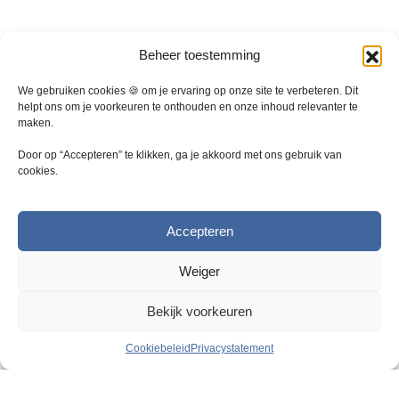
n
n
o
o
p
p
Beheer toestemming
d
d
e
e
We gebruiken cookies 🍪 om je ervaring op onze site te verbeteren. Dit
p
p
helpt ons om je voorkeuren te onthouden en onze inhoud relevanter te
r
r
maken.
o
o
Door op “Accepteren” te klikken, ga je akkoord met ons gebruik van
d
d
cookies.
u
u
c
c
t
t
Accepteren
p
p
a
a
Weiger
g
g
i
i
Bekijk voorkeuren
n
n
a
a
Cookiebeleid
Privacystatement
Vraag & Antwoord