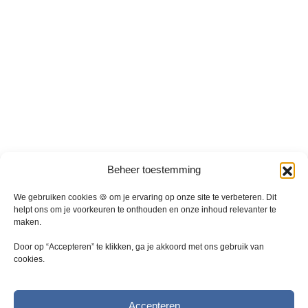
e
k
o
z
e
n
w
o
r
d
e
Beheer toestemming
n
o
We gebruiken cookies 🍪 om je ervaring op onze site te verbeteren. Dit
p
helpt ons om je voorkeuren te onthouden en onze inhoud relevanter te
d
maken.
e
p
Door op “Accepteren” te klikken, ga je akkoord met ons gebruik van
cookies.
r
o
d
Accepteren
u