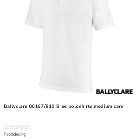
Ballyclare 80197/810 Bree poloshirts medium care
D
i
t
p
r
N
Foodkleding
o